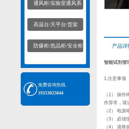
通风柜/实验室通风系
统
高温台/天平台/货架
防爆柜/危品柜/安全柜
产品详
智能试剂管
1.注意事项
免费咨询热线
19353025844
（1） 操
作异常，请
（2） 电源电
（3） 必
（4） 请将