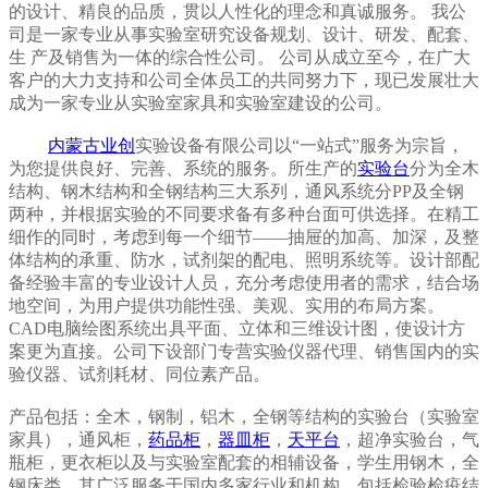
的设计、精良的品质，贯以人性化的理念和真诚服务。 我公
司是一家专业从事实验室研究设备规划、设计、研发、配套、
生 产及销售为一体的综合性公司。
公司从成立至今，在广大
客户的大力支持和公司全体员工的共同努力下，现已发展壮大
成为一家专业从实验室家具和实验室建设的公司。
内蒙古业创
实验设备有限公司以“一站式”服务为宗旨，
为您提供良好、完善、系统的服务。所生产的
实验台
分为全木
结构、钢木结构和全钢结构三大系列，通风系统分PP及全钢
两种，并根据实验的不同要求备有多种台面可供选择。在精工
细作的同时，考虑到每一个细节——抽屉的加高、加深，及整
体结构的承重、防水，试剂架的配电、照明系统等。设计部配
备经验丰富的专业设计人员，充分考虑使用者的需求，结合场
地空间，为用户提供功能性强、美观、实用的布局方案。
CAD电脑绘图系统出具平面、立体和三维设计图，使设计方
案更为直接。公司下设部门专营实验仪器代理、销售国内的实
验仪器、试剂耗材、同位素产品。
产品包括：全木，钢制，铝木，全钢等结构的实验台（实验室
家具），通风柜，
药品柜
，
器皿柜
，
天平台
，超净实验台，气
瓶柜，更衣柜以及与实验室配套的相辅设备，学生用钢木，全
钢床类。其广泛服务于国内多家行业和机构，包括检验检疫结